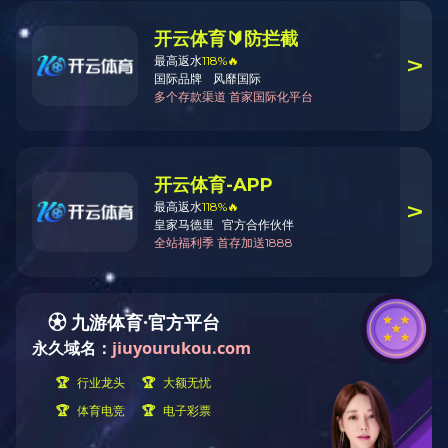
本科生招生
三亿（
研究生招生
考研信息
三亿平台
（通讯员 
季校园招聘宣
求职竞争力，